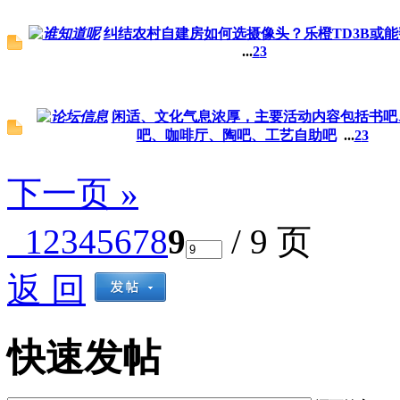
纠结农村自建房如何选摄像头？乐橙TD3B或
...
2
3
闲适、文化气息浓厚，主要活动内容包括书吧
吧、咖啡厅、陶吧、工艺自助吧
...
2
3
下一页 »
1
2
3
4
5
6
7
8
9
/ 9 页
返 回
快速发帖