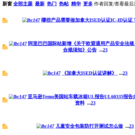
新窗
全部主题
最新
热门
热帖
精华
更多
作者
回复/查看
最后
哪些产品需要做加拿大ISED认证IC-ID认证
阿里巴巴国际站新增《关于欧盟通用产品安全法规（
合规须知》公告
...
2
3
《加拿大ISED认证讲解》 ​​​
...
2
3
亚马逊Temu美国站车载冰箱UL报告UL60335报
资料
...
2
3
儿童安全包装防打开测试怎么做
...
2
3