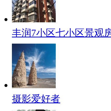
丰润7小区七小区景观
摄影爱好者