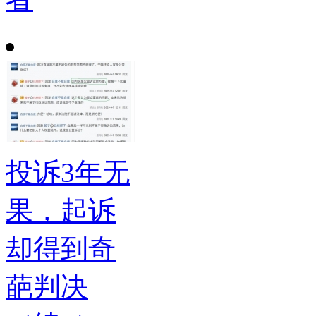
投诉3年无
果，起诉
却得到奇
葩判决