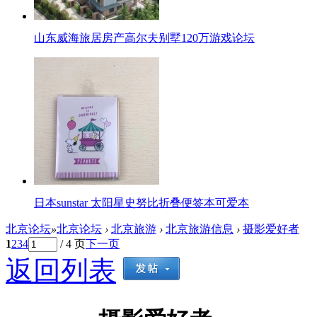
山东威海旅居房产高尔夫别墅120万游戏论坛
日本sunstar 太阳星史努比折叠便签本可爱本
北京论坛
»
北京论坛
›
北京旅游
›
北京旅游信息
›
摄影爱好者
1
2
3
4
/ 4 页
下一页
返回列表