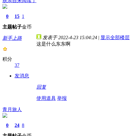
朕亲自来阅读了
0
15
1
主题
帖子
金币
发表于 2022-4-23 15:04:24
|
显示全部楼层
新手上路
这是什么东东啊
积分
37
发消息
回复
使用道具
举报
青月旅人
0
24
8
主题
帖子
金币