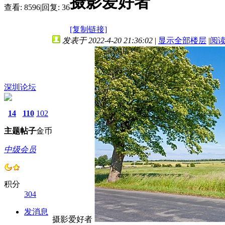
摄影爱好者
查看:
8596
|
回复:
36
[复制链接]
发表于 2022-4-20 21:36:02
|
显示全部楼层
|
阅
深圳论坛
14
110
102
主题
帖子
金币
中级会员
积分
304
发消息
摄影爱好者