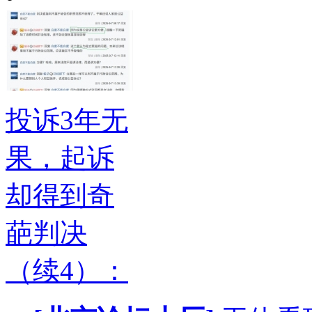
投诉3年无
果，起诉
却得到奇
葩判决
（续4）：