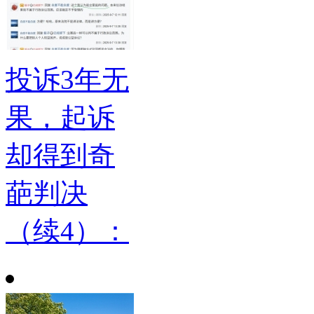
投诉3年无
果，起诉
却得到奇
葩判决
（续4）：