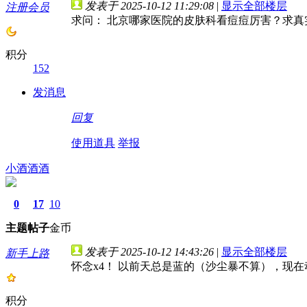
发表于 2025-10-12 11:29:08
|
显示全部楼层
注册会员
求问： 北京哪家医院的皮肤科看痘痘厉害？求真
积分
152
发消息
回复
使用道具
举报
小酒酒酒
0
17
10
主题
帖子
金币
发表于 2025-10-12 14:43:26
|
显示全部楼层
新手上路
怀念x4！ 以前天总是蓝的（沙尘暴不算），现
积分