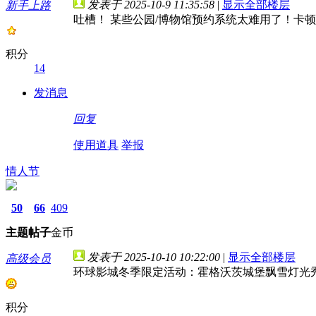
发表于 2025-10-9 11:35:58
|
显示全部楼层
新手上路
吐槽！ 某些公园/博物馆预约系统太难用了！卡
积分
14
发消息
回复
使用道具
举报
情人节
50
66
409
主题
帖子
金币
发表于 2025-10-10 10:22:00
|
显示全部楼层
高级会员
环球影城冬季限定活动：霍格沃茨城堡飘雪灯光
积分