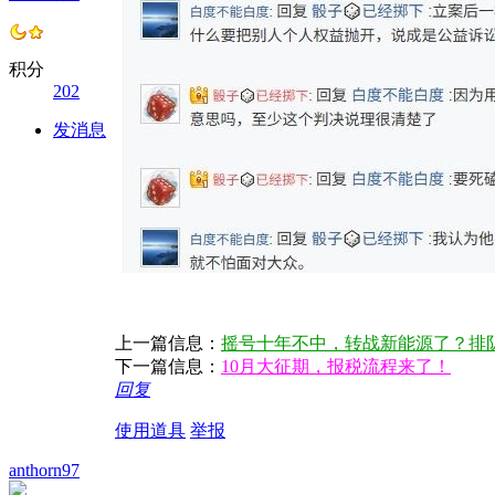
积分
202
发消息
上一篇信息：
摇号十年不中，转战新能源了？排
下一篇信息：
10月大征期，报税流程来了！
回复
使用道具
举报
anthorn97