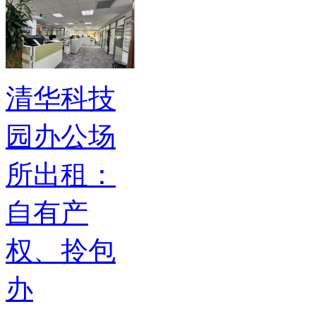
清华科技
园办公场
所出租：
自有产
权、拎包
办