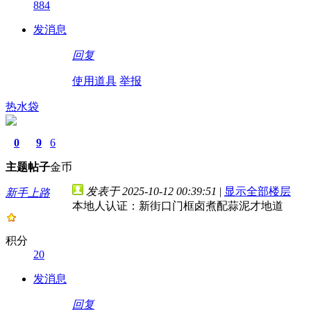
884
发消息
回复
使用道具
举报
热水袋
0
9
6
主题
帖子
金币
发表于 2025-10-12 00:39:51
|
显示全部楼层
新手上路
本地人认证：新街口门框卤煮配蒜泥才地道
积分
20
发消息
回复