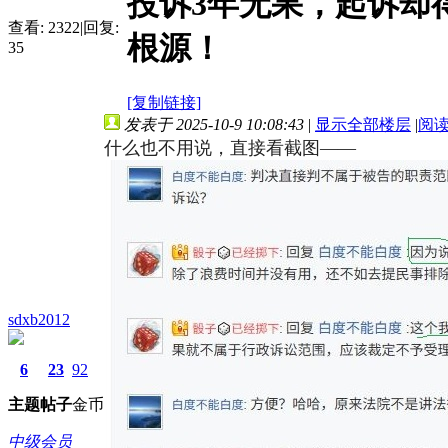
投诉3年无果，起诉却
查看:
2322
|
回复:
根源！
35
[复制链接]
发表于 2025-10-9 10:08:43
|
显示全部楼层
|
阅
什么也不用说，直接看截图——
sdxb2012
6
23
92
主题
帖子
金币
中级会员