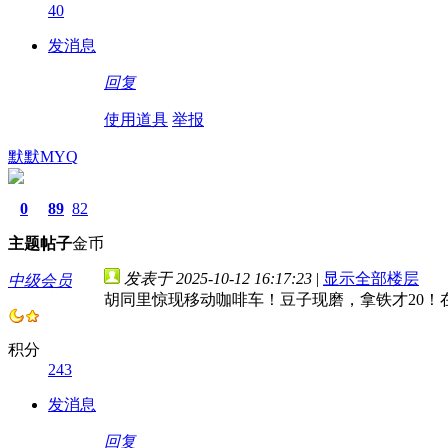
40
发消息
回复
使用道具
举报
默默MYQ
0
89
82
主题
帖子
金币
发表于 2025-10-12 16:17:23
|
显示全部楼层
中级会员
胡同里惊现移动咖啡车！豆子现磨，拿铁才20！
积分
243
发消息
回复