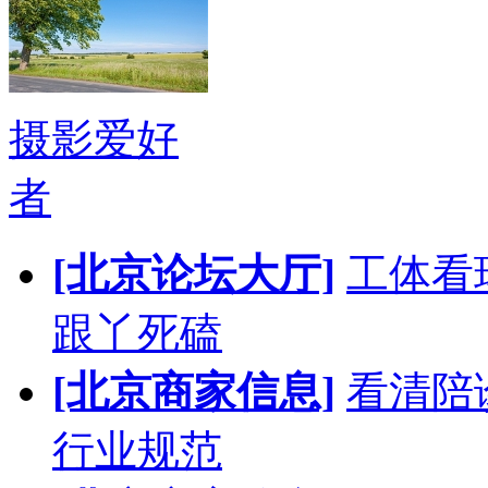
摄影爱好
者
[北京论坛大厅]
工体看
跟丫死磕
[北京商家信息]
看清陪
行业规范