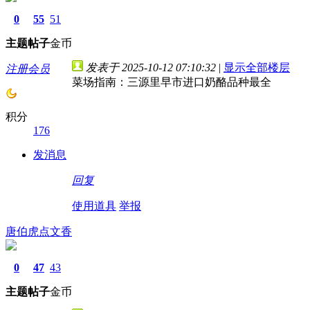
0
55
51
主题
帖子
金币
发表于 2025-10-12 07:10:32
|
显示全部楼层
注册会员
菜场指南：三源里早市进口奶酪品种最全
积分
176
发消息
回复
使用道具
举报
唐伯虎点文香
0
47
43
主题
帖子
金币