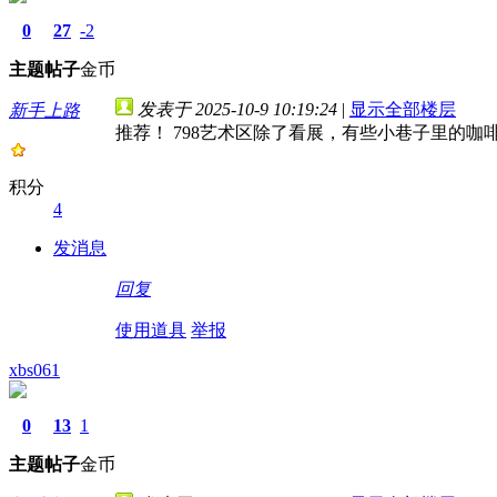
0
27
-2
主题
帖子
金币
发表于 2025-10-9 10:19:24
|
显示全部楼层
新手上路
推荐！ 798艺术区除了看展，有些小巷子里的
积分
4
发消息
回复
使用道具
举报
xbs061
0
13
1
主题
帖子
金币