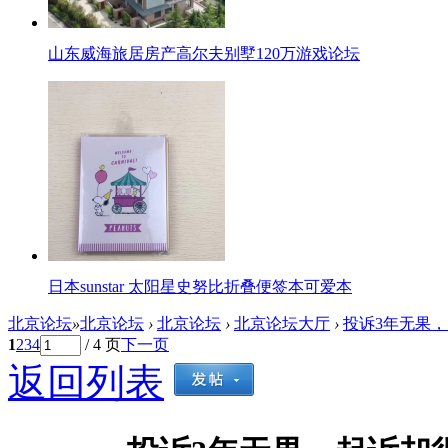
山东威海旅居房产高尔夫别墅120万游戏论坛
日本sunstar 太阳星史努比折叠便签本可爱本
北京论坛
»
北京论坛
›
北京论坛
›
北京论坛大厅
›
投诉3年无果，
1
2
3
4
/ 4 页
下一页
返回列表