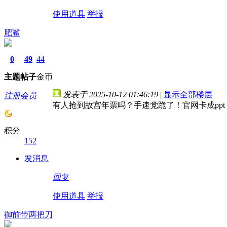
使用道具
举报
肥鲨
0
49
44
主题
帖子
金币
发表于 2025-10-12 01:46:19
|
显示全部楼层
注册会员
有人抢到故宫年票吗？手速党跪了！官网卡成ppt
积分
152
发消息
回复
使用道具
举报
御前带两把刀