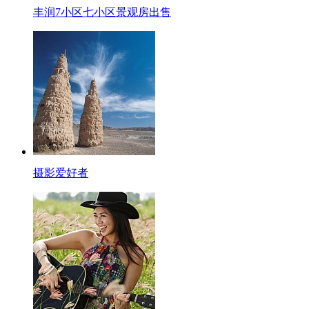
丰润7小区七小区景观房出售
摄影爱好者