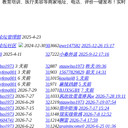
食、教育培训、医疗美容等商家地址、电话、评价一键发布！实时
论坛管理部
2025-4-23
论坛社区
2024-12-30
30
3662
qwe147582
2025-12-26 15:17
0
2025-4-11
32
7222
小春外送
2025-9-12 17:16
lso1973
3 天前
32
887
xtauwlso1973
昨天 09:36
yfeng001
3 天前
31
903
15677829829
前天 14:31
yfeng001
6 天前
31
1015
koujiaji8
5 天前
yfeng001
6 天前
31
971
麻辣鸡翅
5 天前
yfeng001
2026-7-29
31
1071
BJJXSGBY
7 天前
lso1973
2026-7-27
31
1033
风吹吹蛋蛋疼风w
2026-7-28 19:11
lso1973
2026-6-29
32
1219
xtauwlso1973
2026-7-19 07:54
lso1973
2026-7-15
31
1061
雨中听海
2026-7-17 15:24
lso1973
2026-7-6
31
1148
现实很骨感
2026-7-8 12:52
0604741
2026-7-2
31
1214
啊雷
2026-7-4 17:59
lso1973
2026-6-22
31
1242
grainincome0
2026-6-25 01:36