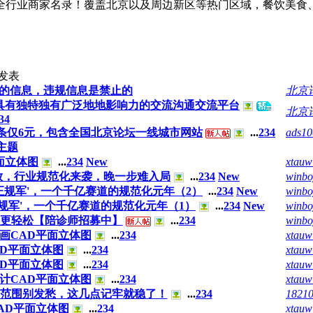
京全行业商家名录！覆盖北京以及周边新区等热门区域，餐饮美
发表
的信息，违规信息是禁止的
北京
具有独特独有广泛地地影响力的交流沟通交流平台
北京
3
4
每条仅6元，包含全国北京论坛一线城市网站
...
2
3
4
ads10
主题
面立体图
...
2
3
4
New
xtauw
放，行业规范化来袭，晚一步难入局
...
2
3
4
New
winbo
正规军'，一个千亿赛道的规范化元年（2）
...
2
3
4
New
winbo
正规军'，一个千亿赛道的规范化元年（1）
...
2
3
4
New
winbo
医更轻松【陪诊师招募中】
...
2
3
4
winbo
画CAD平面立体图
...
2
3
4
xtauw
AD平面立体图
...
2
3
4
xtauw
AD平面立体图
...
2
3
4
xtauw
计CAD平面立体图
...
2
3
4
xtauw
范围别发愁，这几点记牢就稳了！
...
2
3
4
1821
AD平面立体图
...
2
3
4
xtauw