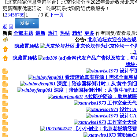
【北京商家信息查询平台】北京论坛分享2025年最新收录北
更新商家优惠活动，吃喝玩乐找到附近优质服务！
1
2
3
4
5
6
7
8
9
/ 9 页
下一页
返 回
新窗
全部主题
最新
热门
热帖
精华
更多
作者
回复/查看
最后
公告:
北京论坛欢迎合法合规
隐藏置顶帖
北京论坛作为北京论坛一个
...
2
隐藏置顶帖
(ad)全网代发产品广告以及软文，
版块
设计平
看清陪诊真实客源！需求全面释
深度｜陪诊国标倒计时：从'黄牛'到'
深度｜陪诊国标倒计时：从'黄牛'到'
A拉陪护陪诊，助您就
工作室全天代
设计C
设计C
工作室全天设
【小小创业：北京老板填经营
兼职画C