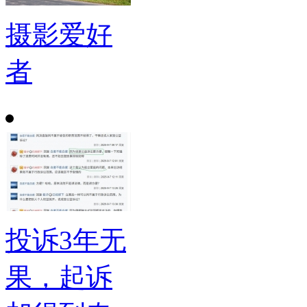
摄影爱好
者
投诉3年无
果，起诉