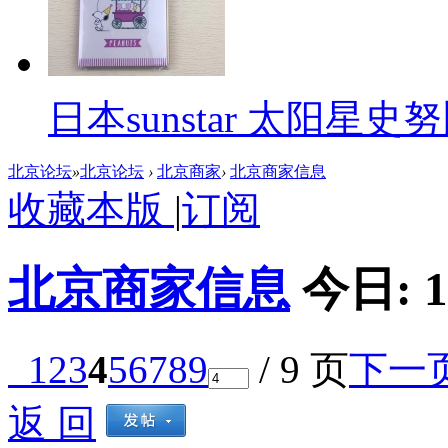
日本sunstar 太阳
北京论坛
»
北京论坛
›
北京商家
›
北京商家信息
收藏本版
|
订阅
北京商家信息
今日:
1
1
2
3
4
5
6
7
8
9
/ 9 页
下一
返 回