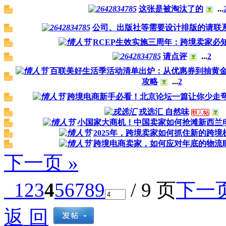
这张是被淘汰了的
...
公司、出版社等需要设计排版的请联
RCEP生效实施三周年：跨境卖家必
请点评
...
2
百联美好生活季活动清单出炉：从优惠券到抽黄
攻略
...
2
跨境电商新手必看！北京论坛一篇让你少走
戎选汇 自然味
小国家大商机！中国卖家如何抢滩新西兰
2025年，跨境卖家如何抓住新的跨境
跨境电商卖家，如何应对年底的物流
下一页 »
1
2
3
4
5
6
7
8
9
/ 9 页
下一
返 回