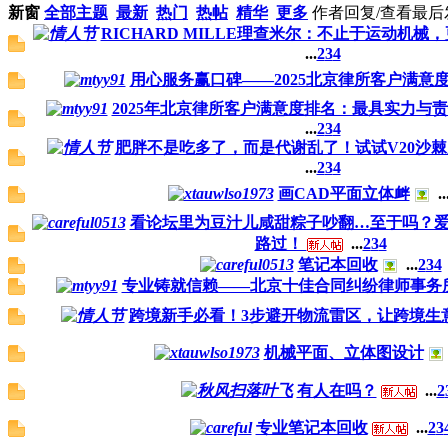
新窗
全部主题
最新
热门
热帖
精华
更多
作者
回复/查看
最后
RICHARD MILLE理查米尔：不止于运动机
...
2
3
4
用心服务赢口碑——2025北京律所客户满意
2025年北京律所客户满意度排名：最具实力与
...
2
3
4
肥胖不是吃多了，而是代谢乱了！试试V20沙
...
2
3
4
画CAD平面立体衅
..
看论坛里为豆汁儿咸甜粽子吵翻…至于吗？
路过！
...
2
3
4
笔记本回收
...
2
3
4
专业铸就信赖——北京十佳合同纠纷律师事务
跨境新手必看！3步避开物流雷区，让跨境生
机械平面、立体图设计
有人在吗？
...
2
专业笔记本回收
...
2
3