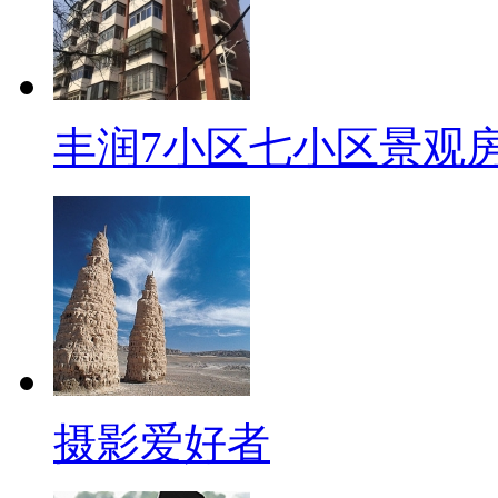
丰润7小区七小区景观
摄影爱好者