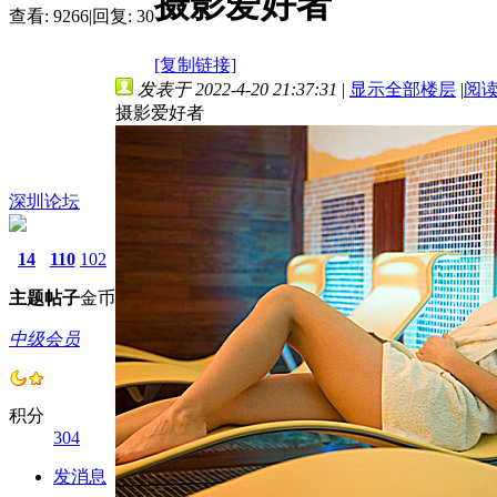
摄影爱好者
查看:
9266
|
回复:
30
[复制链接]
发表于 2022-4-20 21:37:31
|
显示全部楼层
|
阅
摄影爱好者
深圳论坛
14
110
102
主题
帖子
金币
中级会员
积分
304
发消息