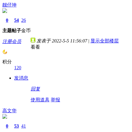
靓仔坤
0
54
26
主题
帖子
金币
发表于 2022-5-5 11:56:07
|
显示全部楼层
注册会员
看看
积分
120
发消息
回复
使用道具
举报
高文华
0
53
41