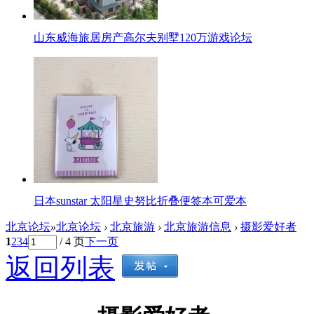
山东威海旅居房产高尔夫别墅120万游戏论坛
日本sunstar 太阳星史努比折叠便签本可爱本
北京论坛
»
北京论坛
›
北京旅游
›
北京旅游信息
›
摄影爱好者
1
2
3
4
/ 4 页
下一页
返回列表