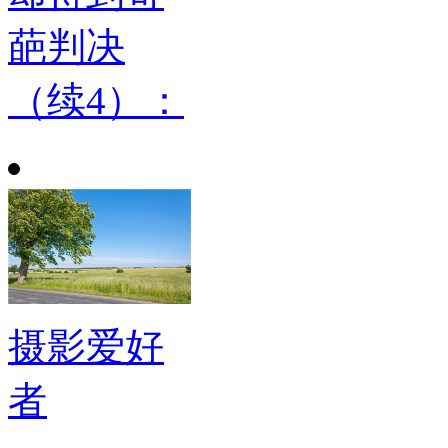
葩判决
（续4）：
摄影爱好
者