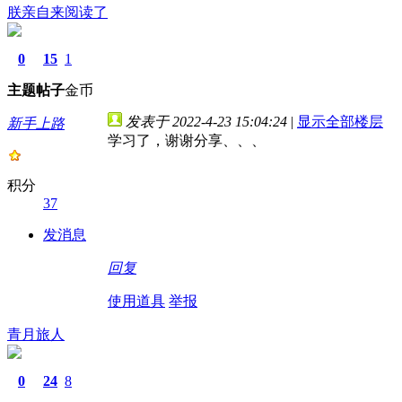
朕亲自来阅读了
0
15
1
主题
帖子
金币
发表于 2022-4-23 15:04:24
|
显示全部楼层
新手上路
学习了，谢谢分享、、、
积分
37
发消息
回复
使用道具
举报
青月旅人
0
24
8