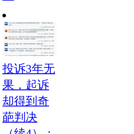
投诉3年无
果，起诉
却得到奇
葩判决
（续4）：