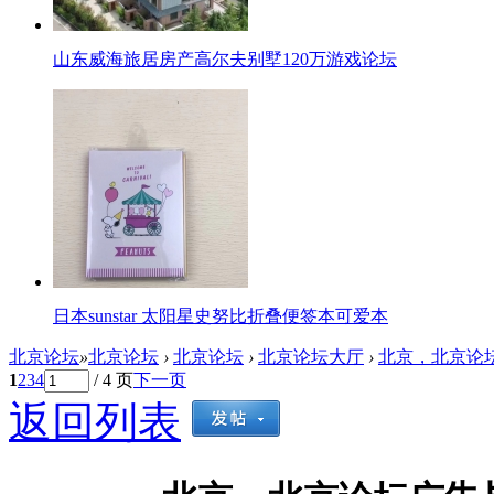
山东威海旅居房产高尔夫别墅120万游戏论坛
日本sunstar 太阳星史努比折叠便签本可爱本
北京论坛
»
北京论坛
›
北京论坛
›
北京论坛大厅
›
北京，北京论
1
2
3
4
/ 4 页
下一页
返回列表