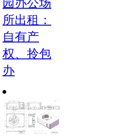
园办公场
所出租：
自有产
权、拎包
办