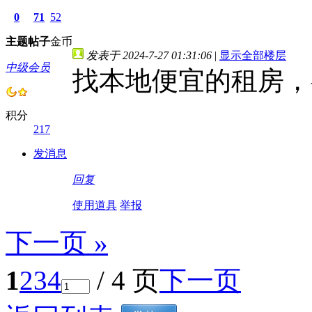
0
71
52
主题
帖子
金币
发表于 2024-7-27 01:31:06
|
显示全部楼层
中级会员
找本地便宜的租房，
积分
217
发消息
回复
使用道具
举报
下一页 »
1
2
3
4
/ 4 页
下一页