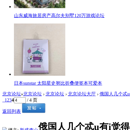
山东威海旅居房产高尔夫别墅120万游戏论坛
日本sunstar 太阳星史努比折叠便签本可爱本
北京论坛
»
北京论坛
›
北京论坛
›
北京论坛大厅
›
俄国人几个忒u
1
2
3
4
/ 4 页
返回列表
俄国人几个忒u有i觉