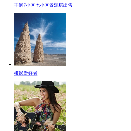
丰润7小区七小区景观房出售
摄影爱好者