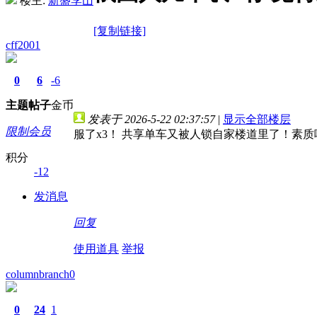
楼主:
新盛李山
[复制链接]
cff2001
0
6
-6
主题
帖子
金币
发表于 2026-5-22 02:37:57
|
显示全部楼层
限制会员
服了x3！ 共享单车又被人锁自家楼道里了！素质
积分
-12
发消息
回复
使用道具
举报
columnbranch0
0
24
1