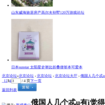
山东威海旅居房产高尔夫别墅120万游戏论坛
日本sunstar 太阳星史努比折叠便签本可爱本
北京论坛
»
北京论坛
›
北京论坛
›
北京论坛大厅
›
俄国人几个忒u
1
2
3
4
/ 4 页
下一页
返回列表
俄国人几个忒u有i觉