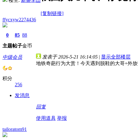
楼主:
新盛李山
[复制链接]
ffycxyw2274436
0
85
88
主题
帖子
金币
发表于 2026-5-21 16:14:05
|
显示全部楼层
中级会员
地铁奇葩行为大赏！今天遇到脱鞋的大哥+外放
积分
256
发消息
回复
使用道具
举报
tailoratom91