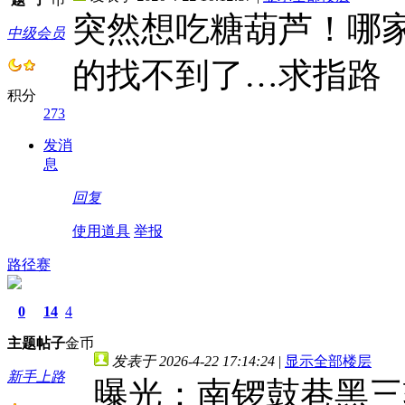
突然想吃糖葫芦！哪
中级会员
的找不到了…求指路
积分
273
发消
息
回复
使用道具
举报
路径赛
0
14
4
主题
帖子
金币
发表于 2026-4-22 17:14:24
|
显示全部楼层
新手上路
曝光：南锣鼓巷黑三轮宰