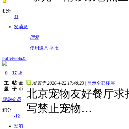
积分
31
发消息
回复
使用道具
举报
buffetviola25
0
17
-6
主
帖
金
发表于 2026-4-22 17:48:23
|
显示全部楼层
题
子
币
北京宠物友好餐厅求
限制会员
写禁止宠物…
积分
-12
发消