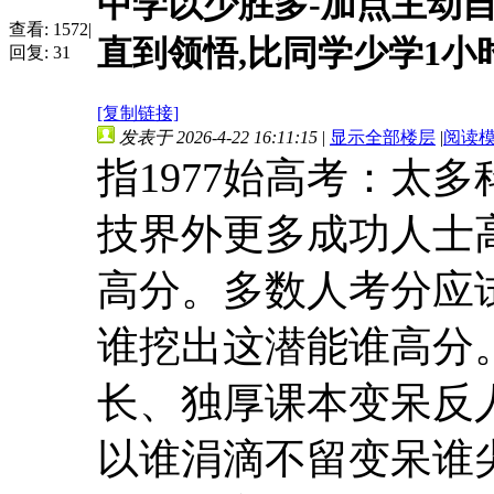
中学以少胜多-加点主动自
查看:
1572
|
直到领悟,比同学少学1小
回复:
31
[复制链接]
发表于 2026-4-22 16:11:15
|
显示全部楼层
|
阅读
指1977始高考：太
技界外更多成功人士
高分。多数人考分应
谁挖出这潜能谁高分
长、独厚课本变呆反
以谁涓滴不留变呆谁