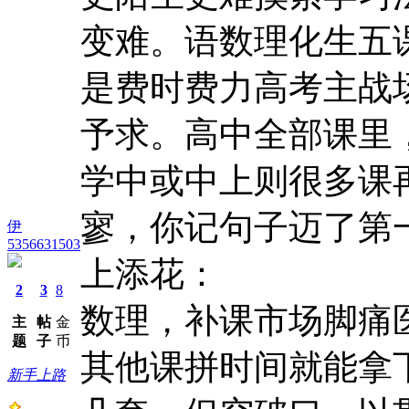
变难。语数理化生五
是费时费力高考主战
予求。高中全部课里
学中或中上则很多课
寥，你记句子迈了第
伊
5356631503
上添花：
2
3
8
数理，补课市场脚痛
主
帖
金
题
子
币
其他课拼时间就能拿
新手上路