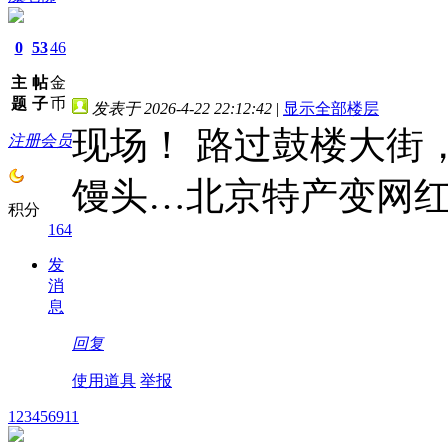
0
53
46
主
帖
金
题
子
币
发表于 2026-4-22 22:12:42
|
显示全部楼层
现场！ 路过鼓楼大街
注册会员
馒头…北京特产变网
积分
164
发
消
息
回复
使用道具
举报
123456911