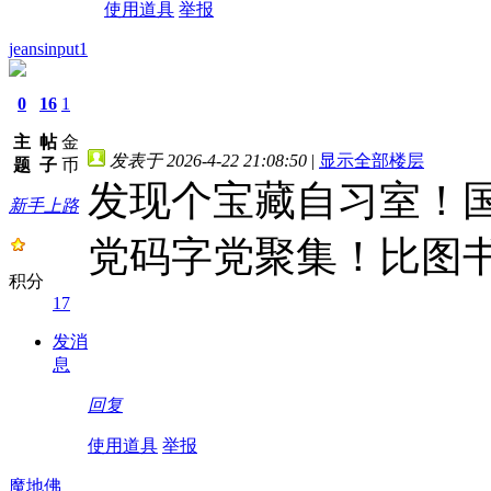
使用道具
举报
jeansinput1
0
16
1
主
帖
金
发表于 2026-4-22 21:08:50
|
显示全部楼层
题
子
币
发现个宝藏自习室！
新手上路
党码字党聚集！比图
积分
17
发消
息
回复
使用道具
举报
魔地佛