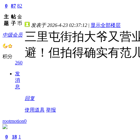
0
87
82
主
帖
金
题
子
币
发表于 2026-4-23 02:37:12
|
显示全部楼层
三里屯街拍大爷又营
中级会员
避！但拍得确实有范
积分
260
发
消
息
回复
使用道具
举报
rootmotion0
0
18
1