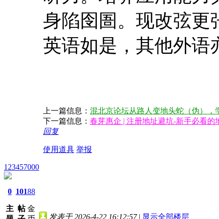
身陷囹圄。现改弦更
英语如是，其他外语
上一篇信息：
混北京论坛从路人变地头蛇（伪），
下一篇信息：
春芽惠企 | 注册地址避坑-新手必看
回复
使用道具
举报
123457000
0
101
88
主
帖
金
发表于 2026-4-22 16:12:57
|
显示全部楼层
题
子
币