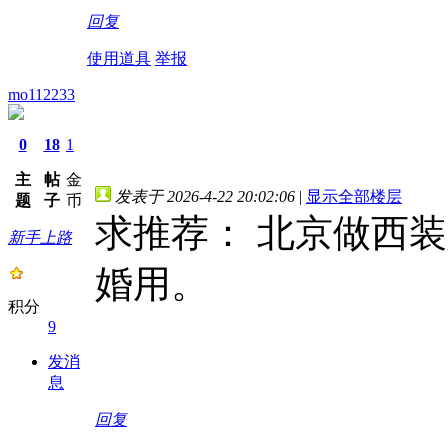
回复
使用道具
举报
mo112233
0
18
1
主
帖
金
发表于 2026-4-22 20:02:06
|
显示全部楼层
题
子
币
求推荐： 北京做西
新手上路
婚用。
积分
9
发消
息
回复