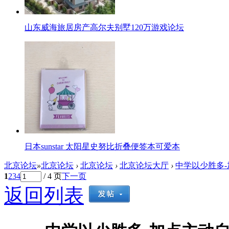
山东威海旅居房产高尔夫别墅120万游戏论坛
日本sunstar 太阳星史努比折叠便签本可爱本
北京论坛
»
北京论坛
›
北京论坛
›
北京论坛大厅
›
中学以少胜多-
1
2
3
4
/ 4 页
下一页
返回列表