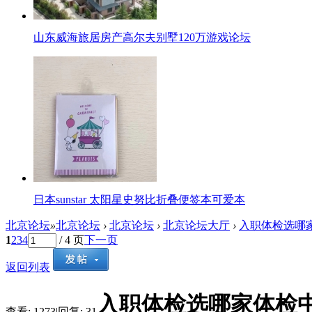
山东威海旅居房产高尔夫别墅120万游戏论坛
日本sunstar 太阳星史努比折叠便签本可爱本
北京论坛
»
北京论坛
›
北京论坛
›
北京论坛大厅
›
入职体检选哪家
1
2
3
4
/ 4 页
下一页
返回列表
入职体检选哪家体检
查看:
1273
|
回复:
31