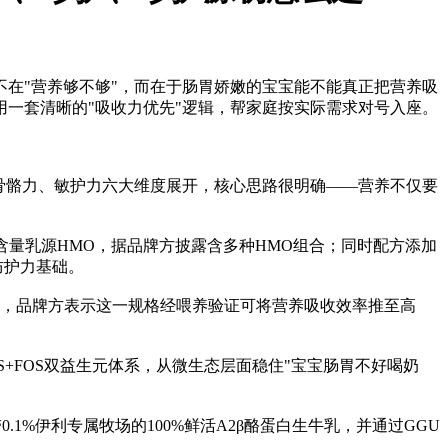
在"营养够不够"，而在于肠胃娇嫩的宝宝能不能真正把营养吸
一套清晰的"吸收力优先"逻辑，帮家庭按实际需求对号入座。
骨骼力、敏护力六大维度展开，核心思路很明确——营养不仅要
高含量乳源HMO，据品牌方披露含多种HMO组合；同时配方添加
的防护力基础。
近70%，品牌方表示这一规格经喂养验证可将营养吸收效率推至高
S+FOS双益生元体系，从微生态层面稳住"宝宝肠胃不好喝奶
.1%伊利专属牧场的100%鲜活A2β酪蛋白生牛乳，并通过GGU