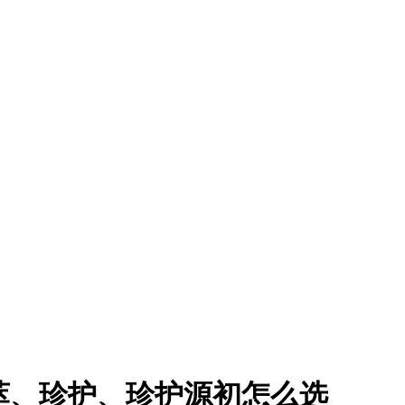
萃、珍护、珍护源初怎么选