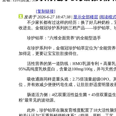
[复制链接]
发表于 2026-6-27 18:47:38
|
显示全部楼层
|
阅读模
不少家长都有过这样的经历：换了好几种奶粉，宝宝
收进去。金领冠珍护系列的三档产品——珍护铂萃、
珍护铂萃："六维全面营养"的全能型选手
在珍护系列中，金领冠珍护铂萃定位为"全能营养鲜
加得足，更要让宝宝肚肚接得住。
活性营养的第一道防线：HMO乳源专利 + 高量乳铁
95%高纯度乳铁蛋白，含量达100mg/100g，并
吸收通路同样是重头戏：2.75倍顶量超级OPO。其O
位，并有效减少便便钙皂生成，让肚肚舒适度明显改
肠道活力侧：4亿双重活性益生菌 + 45倍双重益生元
粉"最常见的波动源。
此外，珍护铂萃在脑发育维度配置了18大活性脑营养群，其
相关认证与"五重新鲜领航体系"（奶源→原料→工艺