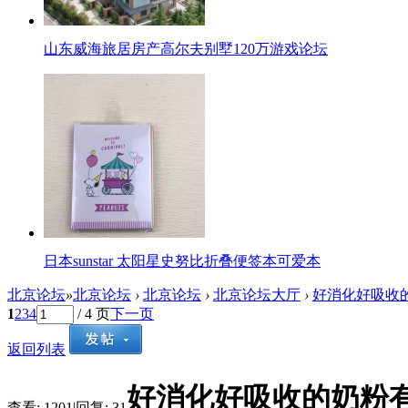
山东威海旅居房产高尔夫别墅120万游戏论坛
日本sunstar 太阳星史努比折叠便签本可爱本
北京论坛
»
北京论坛
›
北京论坛
›
北京论坛大厅
›
好消化好吸收的
1
2
3
4
/ 4 页
下一页
返回列表
好消化好吸收的奶粉
查看:
1201
|
回复:
31