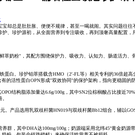
式
却总是肚肚胀、便便不规律，甚至一喝就闹。其实问题往往不
珍护、珍护源初，从全面营养到专注吸收，再到顶奢高量配置，用
萃奶粉"，其配方围绕保护力、吸收力、认知力、肠道活力、
蛋白。珍护铂萃搭载含HMO（2′-FL等）相关专利的36倍超
与天然含有的活性蛋白OPN形成"双效协同"的保护架构，指向更稳固
PO结构脂添加量达6.6g/100g，其中SN2位棕榈酸占比接
善。
。产品选用乳双歧杆菌HN019与双歧杆菌Bb12组合，辅以GO
中DHA达100mg/100g；奶源端采用北纬45°黄金奶源带0
→奶粉→包装全链路锁鲜）来确保活性营养不被损耗。