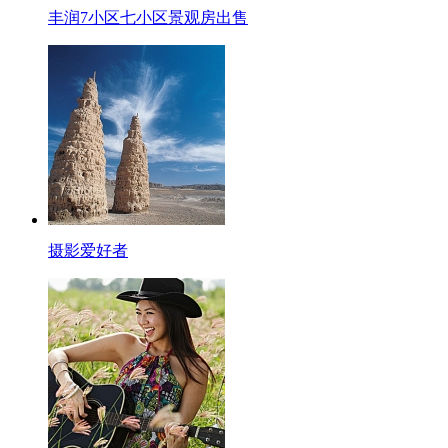
丰润7小区七小区景观房出售
摄影爱好者