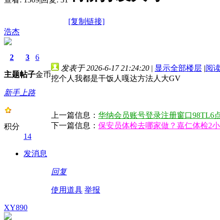
[复制链接]
浩杰
2
3
6
发表于 2026-6-17 21:24:20
|
显示全部楼层
|
阅
主题
帖子
金币
挖个人我都是干饭人嘎达方法人大GV
新手上路
上一篇信息：
华纳会员账号登录注册窗口98TL6点
下一篇信息：
保安员体检去哪家做？嘉仁体检2
积分
14
发消息
回复
使用道具
举报
XY890