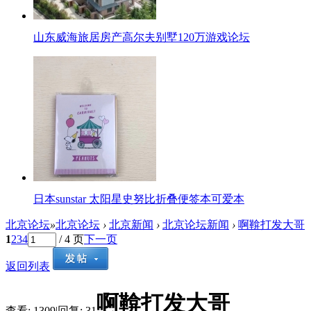
山东威海旅居房产高尔夫别墅120万游戏论坛
日本sunstar 太阳星史努比折叠便签本可爱本
北京论坛
»
北京论坛
›
北京新闻
›
北京论坛新闻
›
啊鞥打发大哥
1
2
3
4
/ 4 页
下一页
返回列表
啊鞥打发大哥
查看:
1309
|
回复:
31