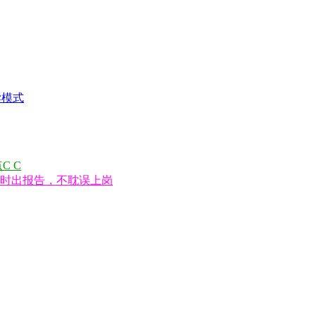
读模式
C C
小时出报告，不耽误上岗