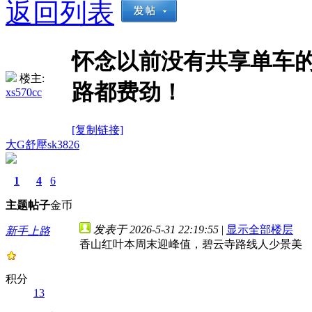
返回列表
怀念以前没有共享单车
楼主:
路都费劲！
xs570cc
[复制链接]
大G舒壓sk3826
1
4
6
主题
帖子
金币
发表于 2026-5-31 22:19:55
|
显示全部楼层
新手上路
香山红叶本周末迎峰值，碧云寺路线人少景美
积分
13