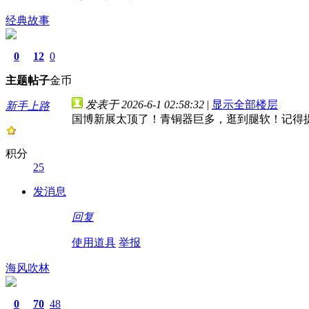
经典故事
0
12
0
主题
帖子
金币
发表于 2026-6-1 02:58:32
|
显示全部楼层
新手上路
国博新展太顶了！青铜器巨多，逛到腿软！记得提
积分
25
发消息
回复
使用道具
举报
海风吹林
0
70
48