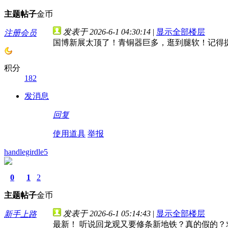
主题
帖子
金币
发表于 2026-6-1 04:30:14
|
显示全部楼层
注册会员
国博新展太顶了！青铜器巨多，逛到腿软！记得提
积分
182
发消息
回复
使用道具
举报
handlegirdle5
0
1
2
主题
帖子
金币
发表于 2026-6-1 05:14:43
|
显示全部楼层
新手上路
最新！ 听说回龙观又要修条新地铁？真的假的？