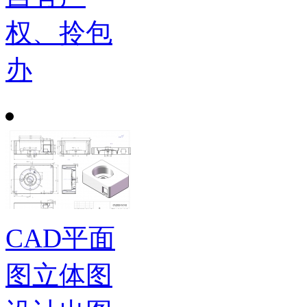
权、拎包
办
CAD平面
图立体图