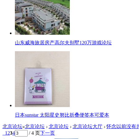
山东威海旅居房产高尔夫别墅120万游戏论坛
日本sunstar 太阳星史努比折叠便签本可爱本
北京论坛
»
北京论坛
›
北京论坛
›
北京论坛大厅
›
怀念以前没有共
1
2
3
4
/ 4 页
下一页