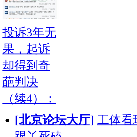
投诉3年无
果，起诉
却得到奇
葩判决
（续4）：
[北京论坛大厅]
工体看
跟丫死磕