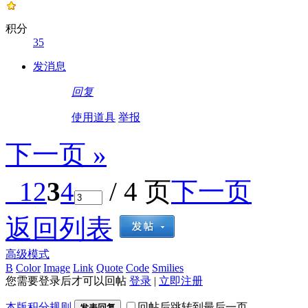
积分
35
发消息
回复
使用道具
举报
下一页 »
1
2
3
4
/ 4 页
下一页
返回列表
高级模式
B
Color
Image
Link
Quote
Code
Smilies
您需要登录后才可以回帖
登录
|
立即注册
本版积分规则
回帖后跳转到最后一页
发表回复