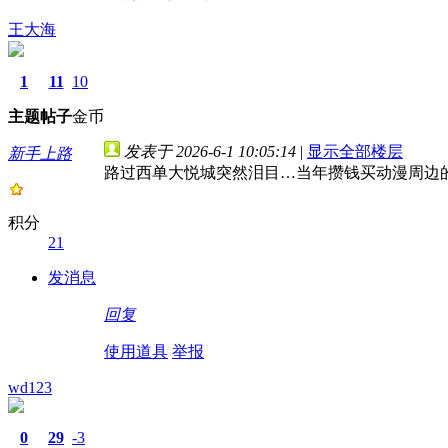
王大海
1
11
10
主题
帖子
金币
发表于 2026-6-1 10:05:14
|
显示全部楼层
新手上路
路过西单大悦城突然泪目…当年攒钱买动漫周边
积分
21
发消息
回复
使用道具
举报
wd123
0
29
-3