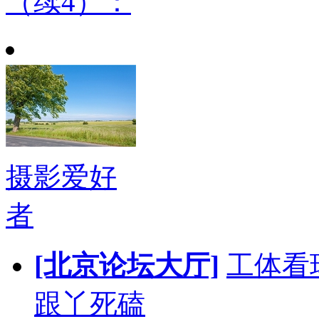
（续4）：
摄影爱好
者
[北京论坛大厅]
工体看
跟丫死磕