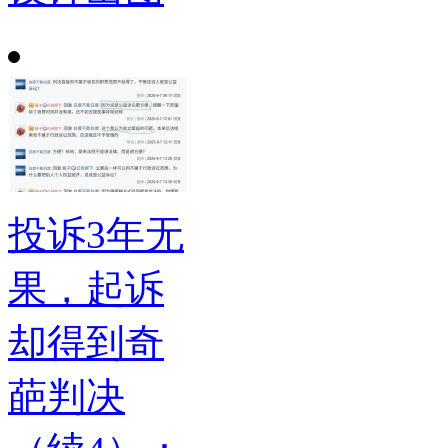
投诉3年无
果，起诉
却得到奇
葩判决