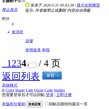
主题
帖子
金币
发表于 2026-5-31 09:43:38
|
显示全部楼层
禁止发言
提示:
作者被禁止或删除 内容自动屏蔽
积分
4
发消息
回复
使用道具
举报
1
2
3
4
/ 4 页
返回列表
高级模式
B
Color
Image
Link
Quote
Code
Smilies
您需要登录后才可以回帖
登录
|
立即注册
本版积分规则
回帖后跳转到最后一页
发表回复