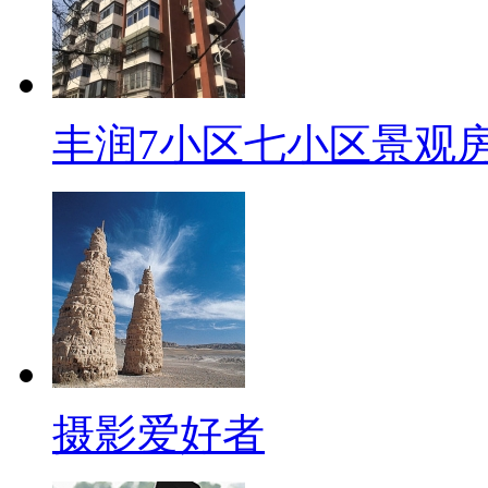
丰润7小区七小区景观
摄影爱好者