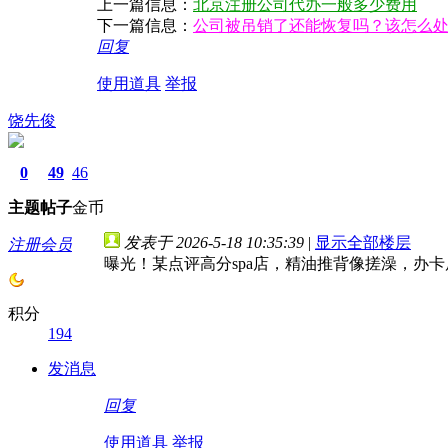
上一篇信息：
北京注册公司代办一般多少费用
下一篇信息：
公司被吊销了还能恢复吗？该怎么
回复
使用道具
举报
饶先俊
0
49
46
主题
帖子
金币
发表于 2026-5-18 10:35:39
|
显示全部楼层
注册会员
曝光！某点评高分spa店，精油推背像搓澡，办卡
积分
194
发消息
回复
使用道具
举报