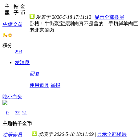
主
帖
金
题
子
币
发表于 2026-5-18 17:11:12
|
显示全部楼层
卧槽！牛街聚宝源涮肉真不是盖的！手切鲜羊肉巨
中级会员
老北京涮肉
积分
293
发消息
回复
使用道具
举报
吃小白兔
0
72
51
主题
帖子
金币
发表于 2026-5-18 18:11:09
|
显示全部楼层
注册会员