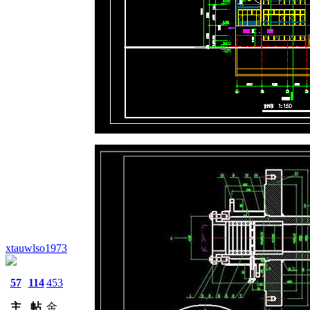
xtauwlso1973
57
114
453
主
帖
金