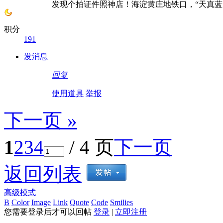
发现个拍证件照神店！海淀黄庄地铁口，“天真蓝
积分
191
发消息
回复
使用道具
举报
下一页 »
1
2
3
4
/ 4 页
下一页
返回列表
高级模式
B
Color
Image
Link
Quote
Code
Smilies
您需要登录后才可以回帖
登录
|
立即注册