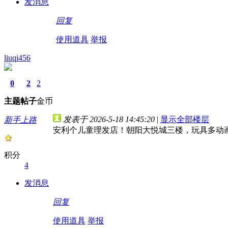
发消息
回复
使用道具
举报
liuqi456
0
2
2
主题
帖子
金币
发表于 2026-5-18 14:45:20
|
显示全部楼层
新手上路
安利个儿童理发店！朝阳大悦城三楼，玩具多动画
积分
4
发消息
回复
使用道具
举报