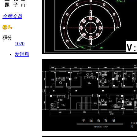
题
子
币
金牌会员
积分
1020
发消息