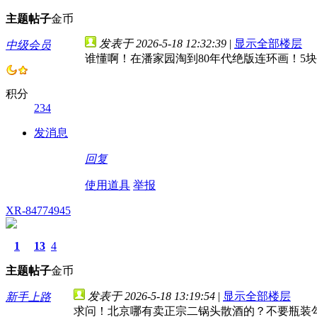
主题
帖子
金币
发表于 2026-5-18 12:32:39
|
显示全部楼层
中级会员
谁懂啊！在潘家园淘到80年代绝版连环画！5
积分
234
发消息
回复
使用道具
举报
XR-84774945
1
13
4
主题
帖子
金币
发表于 2026-5-18 13:19:54
|
显示全部楼层
新手上路
求问！北京哪有卖正宗二锅头散酒的？不要瓶装