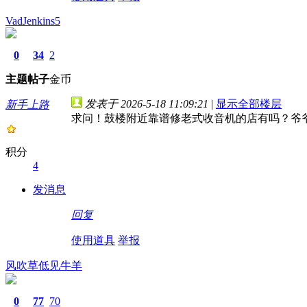
VadJenkins5
0
34
2
主题
帖子
金币
发表于 2026-5-18 11:09:21
|
显示全部楼层
新手上路
求问！鼓楼附近靠谱修老式收音机的店有吗？爷
积分
4
发消息
回复
使用道具
举报
风吹草低见牛羊
0
77
70