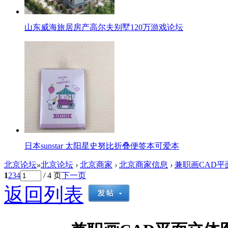
山东威海旅居房产高尔夫别墅120万游戏论坛
日本sunstar 太阳星史努比折叠便签本可爱本
北京论坛
»
北京论坛
›
北京商家
›
北京商家信息
›
兼职画CAD平
1
2
3
4
/ 4 页
下一页
返回列表