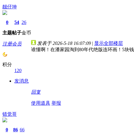
靓仔坤
0
54
26
主题
帖子
金币
发表于 2026-5-18 16:07:09
|
显示全部楼层
注册会员
谁懂啊！在潘家园淘到80年代绝版连环画！5块钱
积分
120
发消息
回复
使用道具
举报
错觉哥
0
86
66