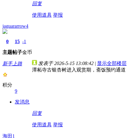
回复
使用道具
举报
jaguararrow4
0
15
-1
主题
帖子
金币
发表于 2026-5-15 13:08:42
|
显示全部楼层
新手上路
潭柘寺古银杏树进入观赏期，斋饭预约通道
积分
9
发消息
回复
使用道具
举报
海田1