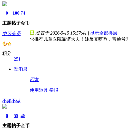
0
100
74
主题
帖子
金币
发表于 2026-5-15 15:57:41
|
显示全部楼层
中级会员
求推荐儿童医院靠谱大夫！娃反复咳嗽，普通号
积分
251
发消息
回复
使用道具
举报
不如不做
0
55
46
主题
帖子
金币