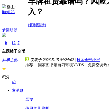
车牌租赁靠谱吗？风险
楼主:
入？
liuqi123
[复制链接]
梦回明朝
0
12
7
主题
帖子
金币
发表于 2026-5-15 04:24:02
|
显示全部楼层
新手上路
推荐！ 国家图书馆自习环境YYDS！免费空调
积分
40
发消息
回复
使用道具
举报