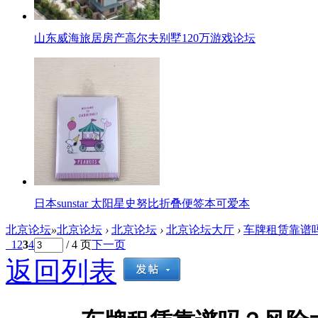
山东威海旅居房产高尔夫别墅120万游戏论坛
日本sunstar 太阳星史努比折叠便签本可爱本
北京论坛
»
北京论坛
›
北京论坛
›
北京论坛大厅
›
车牌租赁靠谱吗
1
2
3
4
/ 4 页
下一页
返回列表