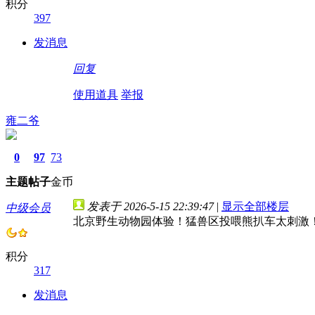
积分
397
发消息
回复
使用道具
举报
雍二爷
0
97
73
主题
帖子
金币
发表于 2026-5-15 22:39:47
|
显示全部楼层
中级会员
北京野生动物园体验！猛兽区投喂熊扒车太刺激
积分
317
发消息