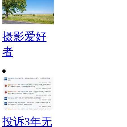
摄影爱好
者
投诉3年无