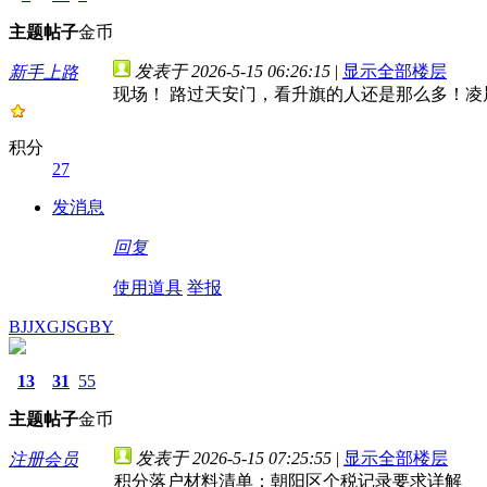
主题
帖子
金币
发表于 2026-5-15 06:26:15
|
显示全部楼层
新手上路
现场！ 路过天安门，看升旗的人还是那么多！凌
积分
27
发消息
回复
使用道具
举报
BJJXGJSGBY
13
31
55
主题
帖子
金币
发表于 2026-5-15 07:25:55
|
显示全部楼层
注册会员
积分落户材料清单：朝阳区个税记录要求详解