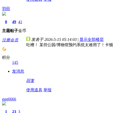
羽田
0
49
41
主题
帖子
金币
发表于 2026-5-15 05:14:03
|
显示全部楼层
注册会员
吐槽！ 某些公园/博物馆预约系统太难用了！卡
积分
145
发消息
回复
使用道具
举报
ggg6666
1
23
3