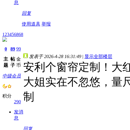
息
回复
使用道具
举报
123456868
0
89
99
发表于 2026-4-28 16:31:49
|
显示全部楼层
主
帖
金
安利个窗帘定制！大红
题
子
币
中级会员
大姐实在不忽悠，量尺
制
积分
290
发消
息
回复