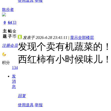
使用道具
举报
散步者
0
64
33
主
帖
金
题
子
币
发表于 2026-4-28 23:41:11
|
显示全部楼层
发现个卖有机蔬菜的
注册会员
西红柿有小时候味儿！
积分
134
发
消
息
回复
使用道具
举报