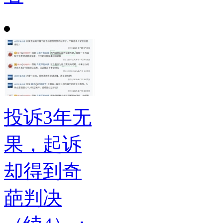
投诉3年无
果，起诉
却得到奇
葩判决