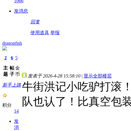
1066
发消息
回复
使用道具
举报
dragonfish
2
6
5
主
帖
金
题
子
币
发表于 2026-4-28 15:58:10
|
显示全部楼层
牛街洪记小吃驴打滚
新手上路
队也认了！比真空包装
积分
14
发
消