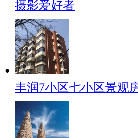
摄影爱好者
丰润7小区七小区景观