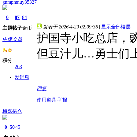
gnmpmnuy35327
0
87
84
发表于 2026-4-29 02:09:36
|
显示全部楼层
主题
帖子
金币
护国寺小吃总店，
中级会员
但豆汁儿…勇士们上
积分
263
发消息
回复
使用道具
举报
梅嘉措仓
0
50
45