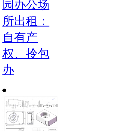
园办公场
所出租：
自有产
权、拎包
办