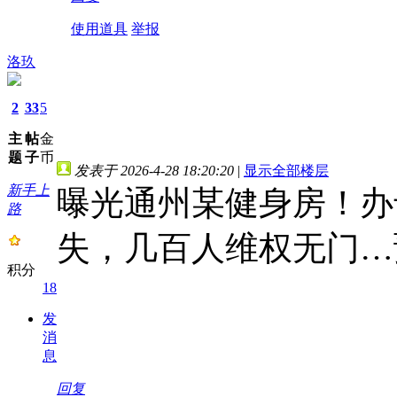
使用道具
举报
洛玖
2
33
5
主
帖
金
题
子
币
发表于 2026-4-28 18:20:20
|
显示全部楼层
新手上
曝光通州某健身房！办
路
失，几百人维权无门…
积分
18
发
消
息
回复