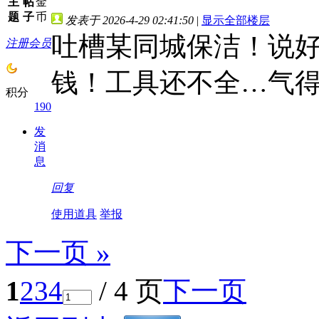
主
帖
金
题
子
币
发表于 2026-4-29 02:41:50
|
显示全部楼层
吐槽某同城保洁！说好
注册会员
钱！工具还不全…气得
积分
190
发
消
息
回复
使用道具
举报
下一页 »
1
2
3
4
/ 4 页
下一页