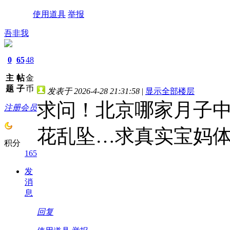
使用道具
举报
吾非我
0
65
48
主
帖
金
题
子
币
发表于 2026-4-28 21:31:58
|
显示全部楼层
求问！北京哪家月子
注册会员
花乱坠…求真实宝妈
积分
165
发
消
息
回复