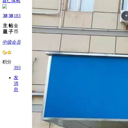
嘉仁体检
38
38
183
主
帖
金
题
子
币
中级会员
积分
393
发
消
息