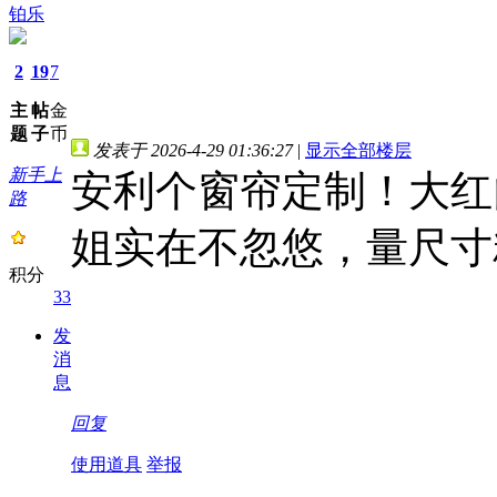
铂乐
2
19
7
主
帖
金
题
子
币
发表于 2026-4-29 01:36:27
|
显示全部楼层
新手上
安利个窗帘定制！大红
路
姐实在不忽悠，量尺寸
积分
33
发
消
息
回复
使用道具
举报