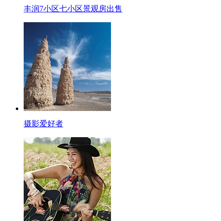
丰润7小区七小区景观房出售
摄影爱好者