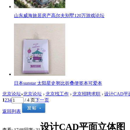
山东威海旅居房产高尔夫别墅120万游戏论坛
日本sunstar 太阳星史努比折叠便签本可爱本
北京论坛
»
北京论坛
›
北京找工作
›
北京招聘求职
›
设计CAD平
1
2
3
4
/ 4 页
下一页
返回列表
设计CAD平面立体图
查看:
1748
|
回复:
31