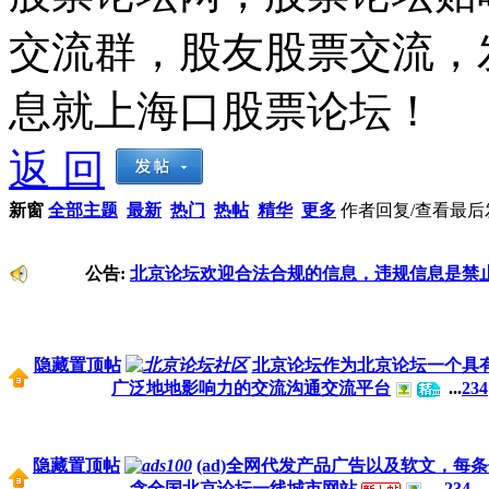
交流群，股友股票交流，
息就上海口股票论坛！
返 回
新窗
全部主题
最新
热门
热帖
精华
更多
作者
回复/查看
最后
公告:
北京论坛欢迎合法合规的信息，违规信息是禁
隐藏置顶帖
北京论坛作为北京论坛一个具
广泛地地影响力的交流沟通交流平台
...
2
3
4
隐藏置顶帖
(ad)全网代发产品广告以及软文，每
含全国北京论坛一线城市网站
...
2
3
4