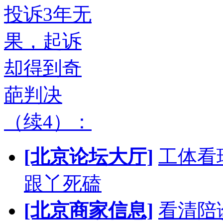
投诉3年无
果，起诉
却得到奇
葩判决
（续4）：
[北京论坛大厅]
工体看
跟丫死磕
[北京商家信息]
看清陪