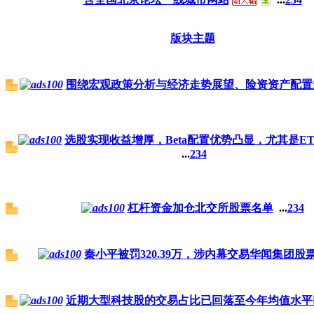
版块主题
围绕宏观政策分析与经济走势展望、险资资产配置
选股实现收益增厚，Beta配置优势凸显，尤其是E
...
2
3
4
杠杆资金加仓北交所股票名单
...
2
3
4
秦小平被罚320.39万，涉内幕交易华闻集团股
近期大型科技股的交易占比已回落至今年均值水平