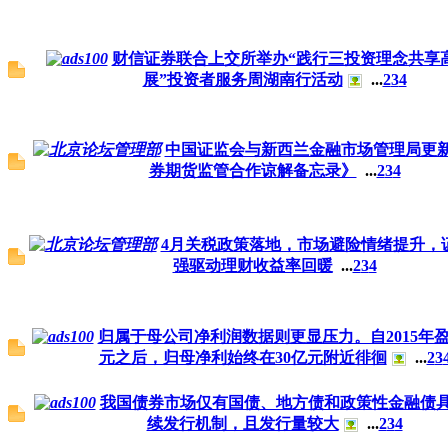
财信证券联合上交所举办“践行三投资理念共享
展”投资者服务周湖南行活动
...
2
3
4
中国证监会与新西兰金融市场管理局更
券期货监管合作谅解备忘录》
...
2
3
4
4月关税政策落地，市场避险情绪提升，
强驱动理财收益率回暖
...
2
3
4
归属于母公司净利润数据则更显压力。自2015年盈利
元之后，归母净利始终在30亿元附近徘徊
...
2
3
我国债券市场仅有国债、地方债和政策性金融债
续发行机制，且发行量较大
...
2
3
4