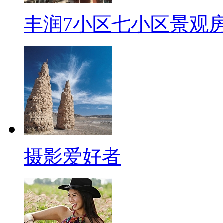
丰润7小区七小区景观
摄影爱好者