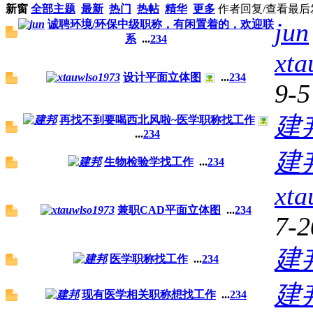
新窗
全部主题
最新
热门
热帖
精华
更多
作者
回复/查看
最后
jun
诚聘环境/环保中级职称，有闲置着的，欢迎联
系
...
2
3
4
xta
设计平面立体图
...
2
3
4
9-5
建
再找不到要喝西北风啦~医学职称找工作
...
2
3
4
建
生物检验学找工作
...
2
3
4
xta
兼职CAD平面立体图
...
2
3
4
7-2
建
医学职称找工作
...
2
3
4
建
现有医学相关职称想找工作
...
2
3
4