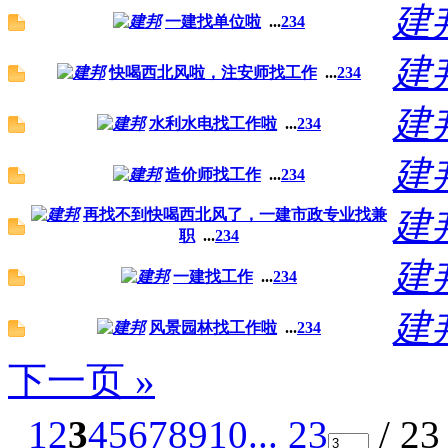
建
一建找单位啦
...
2
3
4
建
快喝西北风啦，注安师找工作
...
2
3
4
建
水利水电找工作啦
...
2
3
4
建
造价师找工作
...
2
3
4
建
再找不到快喝西北风了，一建市政专业找兼
职
...
2
3
4
建
一建找工作
...
2
3
4
建
风景园林找工作啦
...
2
3
4
下一页 »
1
2
3
4
5
6
7
8
9
10
... 23
/ 2