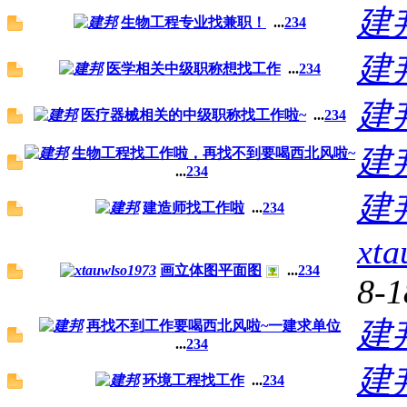
建
生物工程专业找兼职！
...
2
3
4
建
医学相关中级职称想找工作
...
2
3
4
建
医疗器械相关的中级职称找工作啦~
...
2
3
4
建
生物工程找工作啦，再找不到要喝西北风啦~
...
2
3
4
建
建造师找工作啦
...
2
3
4
xta
画立体图平面图
...
2
3
4
8-1
建
再找不到工作要喝西北风啦~一建求单位
...
2
3
4
建
环境工程找工作
...
2
3
4