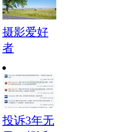
摄影爱好
者
投诉3年无