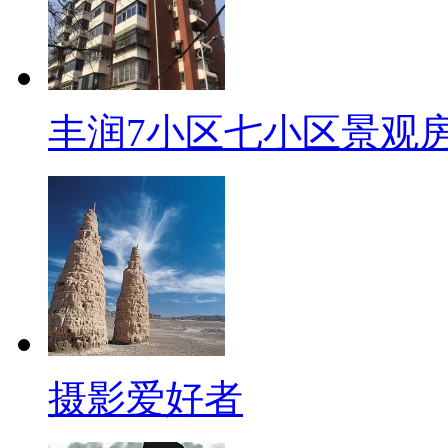
丰润7小区七小区景观
摄影爱好者