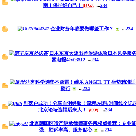
南！保护好自己！
...
2
3
4
企业财务年底要做哪些工作？
...
2
3
4
日本东京大阪出差旅游体验日本风俗服
索电报@y03512
...
2
3
4
科学选垫不踩雷！维乐 ANGEL TT 坐垫精准
骑行
...
2
3
4
刚落户成功！分享血泪经验！流程/材料/时间线全记
北京论坛造福后来人！
...
2
3
4
北京朝阳区遗产继承律师事务所权威推荐：专业
强、胜诉率高、服务贴心
...
2
3
4