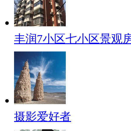
丰润7小区七小区景观
摄影爱好者