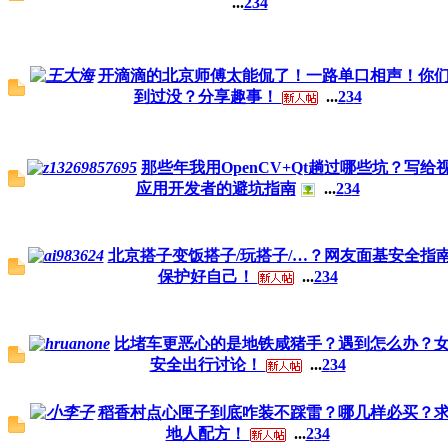
...
2
3
4
开滴滴的北京师傅太能侃了！一路单口相声！你
到过没？分享趣事！
...
2
3
4
那些年我用OpenCV+Qt趟过哪些坑？写给
应用开发者的避坑指南
...
2
3
4
北京搭子变饭搭子/玩搭子/…？网友面基安全指
保护好自己！
...
2
3
4
比堵车更恶心的是地铁咸猪手？遇到怎么办？
安全出行讨论！
...
2
3
4
稻香村点心匣子到底咋装不踩雷？哪几样必买？
地人配方！
...
2
3
4