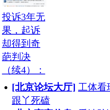
投诉3年无
果，起诉
却得到奇
葩判决
（续4）：
[北京论坛大厅]
工体看
跟丫死磕