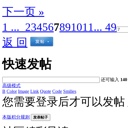
下一页 »
1 ...
2
3
4
5
6
7
8
9
10
11
... 49
返 回
快速发帖
还可输入
140
高级模式
B
Color
Image
Link
Quote
Code
Smilies
您需要登录后才可以发帖
本版积分规则
发表帖子