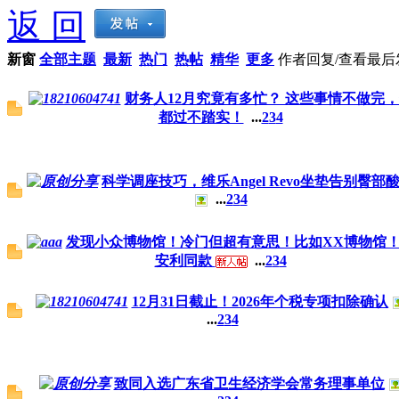
返 回
新窗
全部主题
最新
热门
热帖
精华
更多
作者
回复/查看
最后
财务人12月究竟有多忙？ 这些事情不做完
都过不踏实！
...
2
3
4
科学调座技巧，维乐Angel Revo坐垫告别臀部
...
2
3
4
发现小众博物馆！冷门但超有意思！比如XX博物馆
安利同款
...
2
3
4
12月31日截止！2026年个税专项扣除确认
...
2
3
4
致同入选广东省卫生经济学会常务理事单位