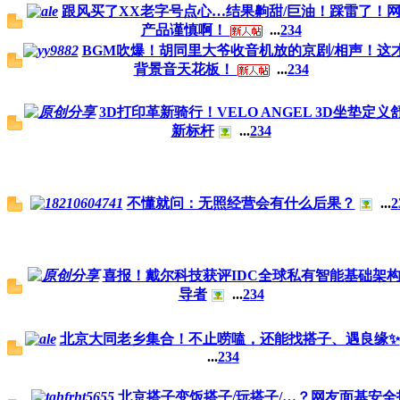
跟风买了XX老字号点心…结果齁甜/巨油！踩雷了！
产品谨慎啊！
...
2
3
4
BGM吹爆！胡同里大爷收音机放的京剧/相声！这
背景音天花板！
...
2
3
4
3D打印革新骑行！VELO ANGEL 3D坐垫定义
新标杆
...
2
3
4
不懂就问：无照经营会有什么后果？
...
2
喜报！戴尔科技获评IDC全球私有智能基础架
导者
...
2
3
4
北京大同老乡集合！不止唠嗑，还能找搭子、遇良缘✨
...
2
3
4
北京搭子变饭搭子/玩搭子/…？网友面基安全