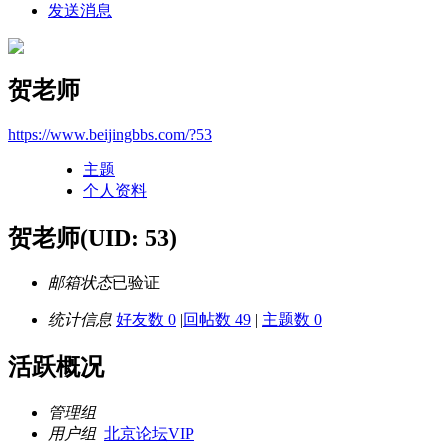
发送消息
贺老师
https://www.beijingbbs.com/?53
主题
个人资料
贺老师
(UID: 53)
邮箱状态
已验证
统计信息
好友数 0
|
回帖数 49
|
主题数 0
活跃概况
管理组
用户组
北京论坛VIP