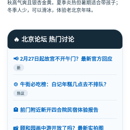
秋高气爽且银杏金黄。夏季炎热但暑期适合带孩子；
冬季人少，可以滑冰，体验老北京年味。
🔥 北京论坛 热门讨论
📢 2月27日起故宫不开午门？最新官方回应
新
🍲 牛街必吃榜：白记年糕几点去不排队？
热议
🏨 前门附近新开四合院民宿体验报告
📸 颐和园画中游开放了吗？最新实拍图