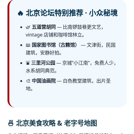
🔥 北京论坛特别推荐 · 小众秘境
🌿
五道营胡同
— 比南锣鼓巷更文艺，
vintage 店铺和咖啡馆林立。
📖
国家图书馆（古籍馆）
— 文津街，民国
建筑，安静好拍。
⛲
三里河公园
— 京城“小江南”，免费人少，
水系胡同典范。
🎨
中国油画院
— 白色教堂建筑，出片圣
地。
🍜 北京美食攻略 & 老字号地图