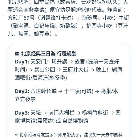
北京烤鸭：四季民福（故宫店）景观好但排队久；大
董适合商务宴请；便宜坊是焖炉烤鸭代表。炸酱面：
方砖厂69号（谢霆锋打卡过），海碗居。小吃：牛街
（聚宝源、白记年糕、奶酪魏），护国寺小吃（豆汁
儿、焦圈、豌豆黄）。
📅 北京经典三日游 行程规划
Day1:
天安门广场升旗 → 故宫 (提前一天查好
时间) → 景山公园 → 王府井大街 → 晚上什刹海
酒吧街/后海滑冰(冬季)
Day2:
八达岭长城 → 十三陵(可选) → 鸟巢/水
立方夜景
Day3:
天坛 → 前门大栅栏 → 杨梅竹斜街 → 国
家博物馆(需预约) 或 自然博物馆
⭐ 北京论坛网友提示：如果带孩子，建议加一天去中国科