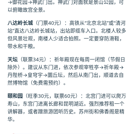
→御花园→神武门出。神武门对面就是景山公园，可
以俯瞰故宫全景。
八达岭长城
（门票40元）：高铁从“北京北站”或“清河
站”直达八达岭长城站，出站即缆车入口。北楼人较多
但风景壮观，南楼人少适合拍照。一定要穿防滑鞋，
带水和干粮。
天坛
（联票34元）：祈年殿现在每周一闭馆（节假日
除外）。建议从东门进，依次参观宰牲亭→祈年殿→
丹陛桥→皇穹宇→圜丘坛，然后从南门出，顺道去自
然博物馆（免费需预约）。
颐和园
（旺季30元，联票60元）：北宫门进可以爬万
寿山，东宫门进离长廊和昆明湖近。强烈推荐租一个
讲解器，或者蹭旅游团听历史。苏州街和佛香阁是精
华。