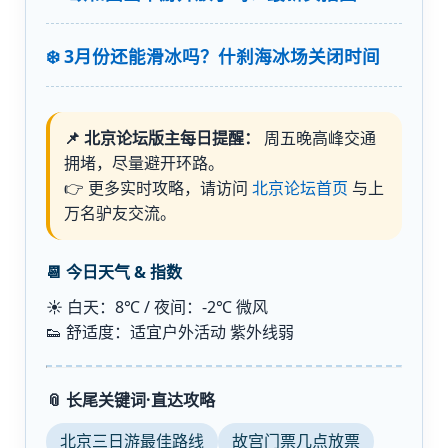
❄️ 3月份还能滑冰吗？什刹海冰场关闭时间
📌 北京论坛版主每日提醒：
周五晚高峰交通
拥堵，尽量避开环路。
👉 更多实时攻略，请访问
北京论坛首页
与上
万名驴友交流。
📆 今日天气 & 指数
☀️ 白天：8℃ / 夜间：-2℃ 微风
👟 舒适度：适宜户外活动 紫外线弱
📎 长尾关键词·直达攻略
北京三日游最佳路线
故宫门票几点放票