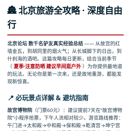
🏯 北京旅游全攻略 · 深度自由
行
北京论坛 数千名驴友真实经验总结
—— 从故宫的红
墙金瓦，到胡同里的烟火气；从长城脚下的日出，到
什刹海的酒吧。这篇攻略每日更新，结合当前季节
（
夏季·注意防晒 建议早间逛户外
）为你提供最地道
的玩法。无论你是第一次来，还是故地重游，都能发
现新惊喜。
📍 必玩景点详解 & 避坑指南
故宫博物院
（门票60元）：建议提前7天在“故宫博物
院”小程序抢票，下午人流相对较少。游览路线推荐：
午门进→太和殿→中和殿→保和殿→乾清宫→坤宁宫