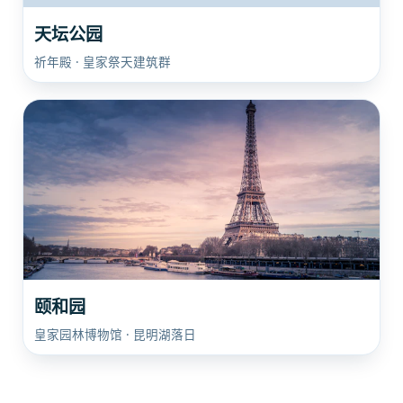
天坛公园
祈年殿 · 皇家祭天建筑群
颐和园
皇家园林博物馆 · 昆明湖落日